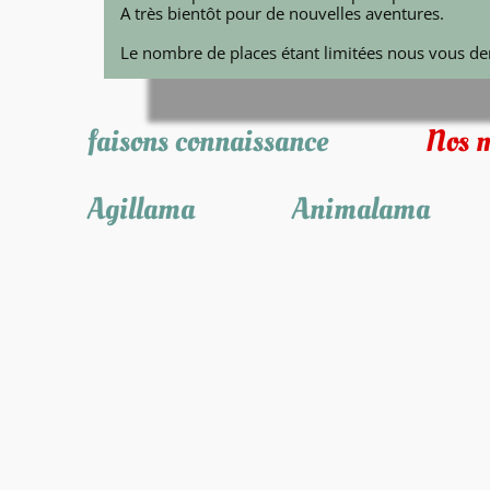
A très bientôt pour de nouvelles aventures.
Le nombre de places étant limitées nous vous d
faisons connaissance
Nos m
Agillama
Animalama