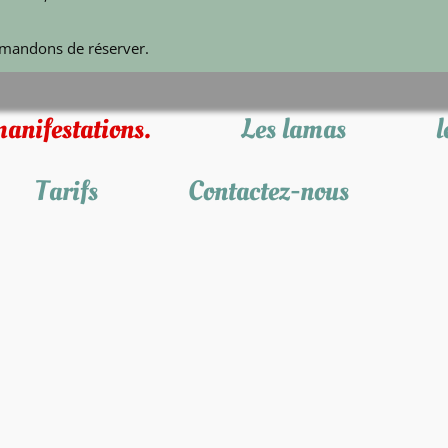
emandons de réserver.
anifestations.
Les lamas
l
Tarifs
Contactez-nous